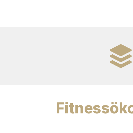
Fitnessök